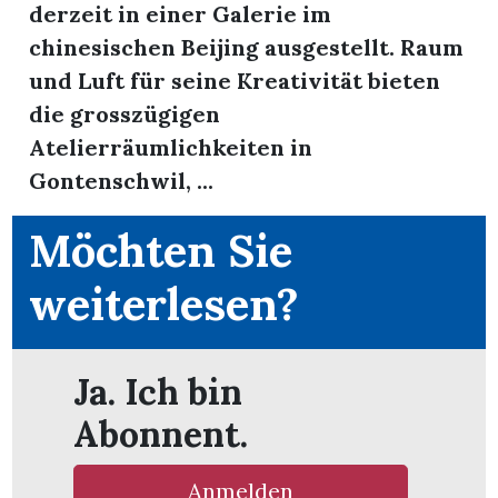
derzeit in einer Galerie im
nental
chinesischen Beijing ausgestellt. Raum
und Luft für seine Kreativität bieten
die grosszügigen
Atelierräumlichkeiten in
Burg
Gontenschwil, ...
Möchten Sie
rrenäsch
ntenschwil
weiterlesen?
Ja. Ich bin
n
Abonnent.
Anmelden
ster