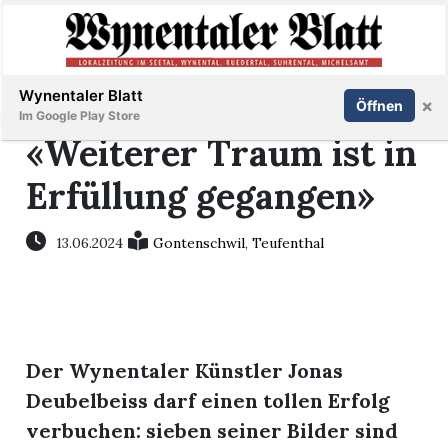
Abonnieren
Anmelden
Wynentaler Blatt
×
Öffnen
Im Google Play Store
«Weiterer Traum ist in
Erfüllung gegangen»
Immobilien
13.06.2024
Gontenschwil
,
Teufenthal
Veranstaltungen
Stellen
Der Wynentaler Künstler Jonas
E-
Paper
Deubelbeiss darf einen tollen Erfolg
verbuchen: sieben seiner Bilder sind
App