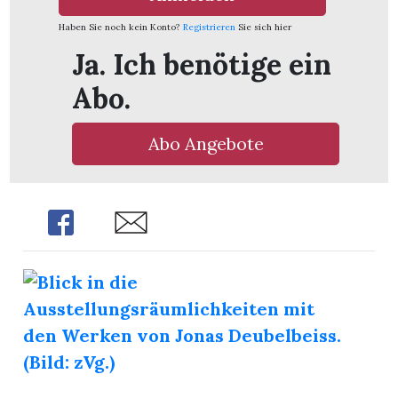
Haben Sie noch kein Konto?
Registrieren
Sie sich hier
Ja. Ich benötige ein
Abo.
ionen
Abo Angebote
Share
Share
n
zeige
n
ration