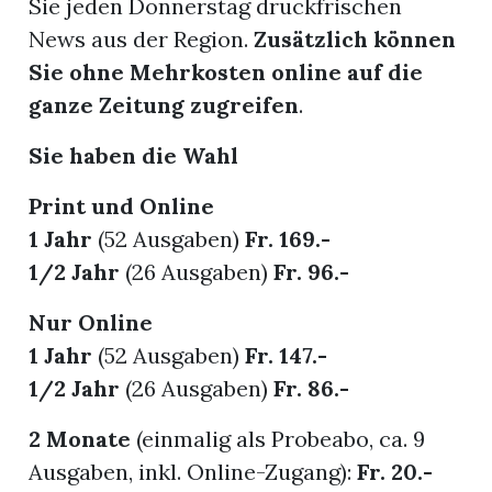
Sie jeden Donnerstag druckfrischen
News aus der Region.
Zusätzlich können
Sie ohne Mehrkosten online auf die
ganze Zeitung zugreifen
.
ionen
Sie haben die Wahl
Print und Online
1 Jahr
(52 Ausgaben)
Fr. 169.-
1/2 Jahr
(26 Ausgaben)
Fr. 96.-
n
zeige
Nur Online
1 Jahr
(52 Ausgaben)
Fr. 147.-
n
1/2 Jahr
(26 Ausgaben)
Fr. 86.-
ration
2 Monate
(einmalig als Probeabo, ca. 9
Ausgaben, inkl. Online-Zugang):
Fr. 20.-