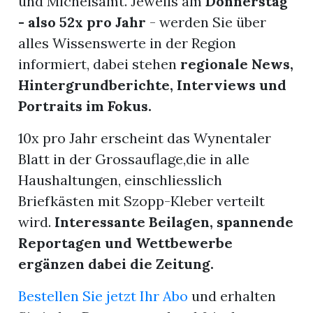
und Michelsamt. Jeweils am
Donnerstag
- also 52x pro Jahr
- werden Sie über
nental
alles Wissenswerte in der Region
informiert, dabei stehen
regionale News,
Hintergrundberichte, Interviews und
Portraits im Fokus.
Burg
10x pro Jahr erscheint das Wynentaler
rrenäsch
Blatt in der Grossauflage,die in alle
ntenschwil
Haushaltungen, einschliesslich
Briefkästen mit Szopp-Kleber verteilt
wird.
Interessante Beilagen, spannende
Reportagen und Wettbewerbe
n
ergänzen dabei die Zeitung.
Bestellen Sie jetzt Ihr Abo
und erhalten
ster