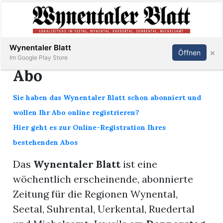
Abonnieren
Anmelden
Wynentaler Blatt
×
Öffnen
Im Google Play Store
Abo
Sie haben das Wynentaler Blatt schon abonniert und
Immobilien
wollen Ihr Abo online registrieren?
Hier geht es zur Online-Registration Ihres
Veranstaltungen
bestehenden Abos
Stellen
Das
Wynentaler Blatt
ist eine
wöchentlich erscheinende, abonnierte
E-
Zeitung für die Regionen Wynental,
Paper
Seetal, Suhrental, Uerkental, Ruedertal
App