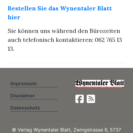
Bestellen Sie das Wynentaler Blatt
hier
n
Sie können uns während den Bürozeiten
auch telefonisch kontaktieren: 062 765 13
13.
Impressum
Disclaimer
Datenschutz
©
Verlag Wynentaler Blatt, Zwingstrasse 6, 5737