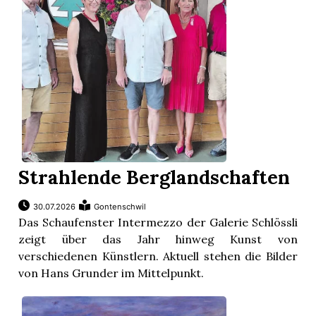
nental
Burg
rrenäsch
Strahlende Berglandschaften
ntenschwil
30.07.2026
Gontenschwil
Das Schaufenster Intermezzo der Galerie Schlössli
zeigt über das Jahr hinweg Kunst von
n
verschiedenen Künstlern. Aktuell stehen die Bilder
von Hans Grunder im Mittelpunkt.
ster