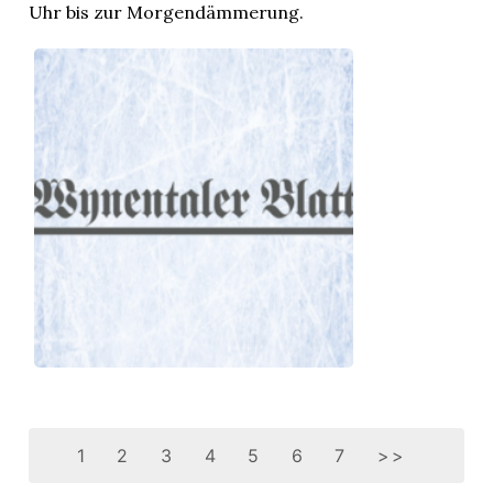
Uhr bis zur Morgendämmerung.
1
2
3
4
5
6
7
>>