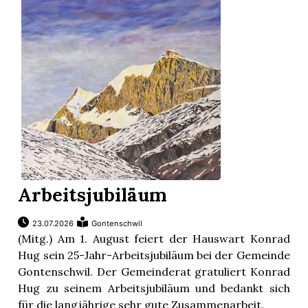
ionen
n
Arbeitsjubiläum
zeige
23.07.2026
Gontenschwil
n
(Mitg.) Am 1. August feiert der Hauswart Konrad
ration
Hug sein 25-Jahr-Arbeitsjubiläum bei der Gemeinde
Gontenschwil. Der Gemeinderat gratuliert Konrad
Hug zu seinem Arbeitsjubiläum und bedankt sich
für die langjährige sehr gute Zusammenarbeit.