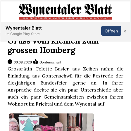
Abonnieren
Anmelden
Wynentaler Blatt
×
Öffnen
Im Google Play Store
Gruss vom kleinen zum
grossen Homberg
Immobilien
06.08.2026
Gontenschwil
Grossrätin Colette Basler aus Zeihen nahm die
Veranstaltungen
Einladung aus Gontenschwil für die Festrede der
diesjährigen Bundesfeier gerne an. In ihrer
Ansprache deckte sie ein paar Unterschiede aber
Stellen
auch ein paar Gemeinsamkeiten zwischen ihrem
Wohnort im Fricktal und dem Wynental auf.
E-
Paper
App