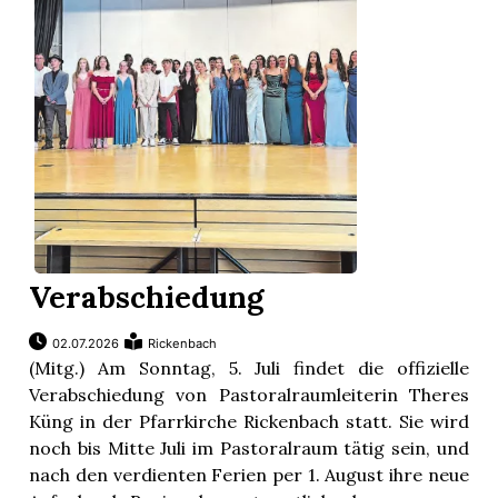
ionen
n
Verabschiedung
zeige
02.07.2026
Rickenbach
n
(Mitg.) Am Sonntag, 5. Juli findet die offizielle
ration
Verabschiedung von Pastoralraumleiterin Theres
Küng in der Pfarrkirche Rickenbach statt. Sie wird
noch bis Mitte Juli im Pastoralraum tätig sein, und
nach den verdienten Ferien per 1. August ihre neue