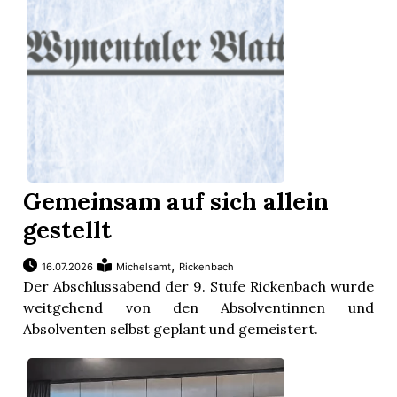
nental
Burg
Gemeinsam auf sich allein
rrenäsch
gestellt
ntenschwil
,
16.07.2026
Michelsamt
Rickenbach
Der Abschlussabend der 9. Stufe Rickenbach wurde
weitgehend von den Absolventinnen und
n
Absolventen selbst geplant und gemeistert.
ster