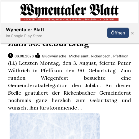
Abonnieren
Anmelden
Wynentaler Blatt
×
Öffnen
Im Google Play Store
Zum 90. Geburtstag
,
,
,
06.08.2026
Glückwünsche
Michelsamt
Rickenbach
Pfeffikon
Immobilien
(Li.) Letzten Montag, den 3. August, feierte Peter
Wüthrich in Pfeffikon den 90. Geburtstag. Zum
runden Wiegenfest besuchte eine
Veranstaltungen
Gemeinderatsdelegation den Jubilar. An dieser
Stelle gratuliert der Rickenbacher Gemeinderat
Stellen
nochmals ganz herzlich zum Geburtstag und
wünscht ihm fürs kommende ...
E-
Paper
App